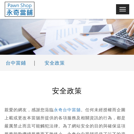
永奇台中當鋪(舖)
切
換
選
單
台中當鋪
|
安全政策
安全政策
親愛的網友，感謝您蒞臨
永奇台中當舖
。任何未經授權而企圖
上載或更改本當舖所提供的各項服務及相關資訊的行為，都是
嚴厲禁止而且可能觸犯法律。為了網站安全的目的與確保這項
服務能夠繼續服務而不致終止，永奇台中當舖提供了以下的資