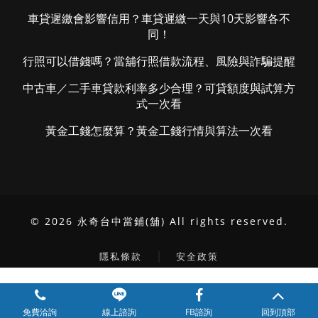
車貸遲繳會影響信用？車貸遲繳一天與10天影響各不
同！
行照可以借錢嗎？當舖行照借款流程、風險與詐騙提醒
中古車／二手車貸款利率多少合理？可貸額度與試算方
式一次看
黃金工錢怎麼算？黃金工錢行情與算法一次看
© 2026 永奇台中當鋪(舖) All rights reserved.
｜
隱私條款
安全政策
/*文章收合目錄JS*/
免費洽詢
線上諮詢
FB諮詢
回到頂部