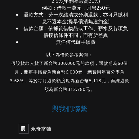
2.5%(年利率最高30%)
例如：借款一萬元，月息250元
還款方式：分一次結清或分期還款，亦可只繳利
息不還本金(提早償清無違約金)
借款金額：依據質借物品或工作、薪水及各項負
債授信條件不同，而有所差異
無任何代辦手續費
以下為借款參考案例：
假設貸款人貸了新台幣300,000元的款項，還款期為60個
月，開辦手續費為新台幣6,000元，總費用年百分率為
3.68%，等於每月還款額度應為新台幣5,113元，而總還款
額為新台幣312,780元。
與我們聯繫
永奇當鋪