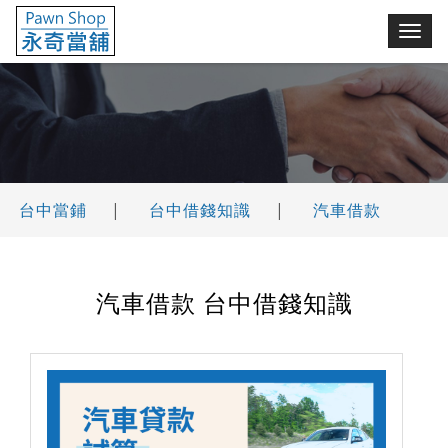
永奇台中當鋪(舖)
切
換
選
單
台中當鋪
|
台中借錢知識
|
汽車借款
汽車借款 台中借錢知識