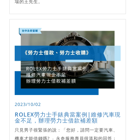
場的王先生。
2023/10/02
ROLEX勞力士手錶典當案例|維修汽車現
金不足，辦理勞力士借款補差額
只見男子很緊張的說：「您好，請問一定要汽車、
機車才能借錢嗎? 」永奇服務專員很溫和的回答：