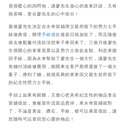
員很暖心的詢問他，讓廖先生放心的進來詳談，又有
熱茶喝，更在廖先生的心中加分！
最後廖先生決定在永奇當鋪用父親所留下的勞力士手
錶做典當，辦理
手錶借款
後當日就放款了，而且隨後
就去修配廠付清款項把車子牽回來了。三個月後廖先
生很開心的拿著當票以及勞力士借款金額、利息來贖
回手錶，因為永奇幫助了廖先生一個大忙，讓廖先生
有錢付清維修費用，能開車去客戶那裡還接了一個大
案子，挣到了錢，就很高興的來拿回父親生前所留下
的紀念性勞力士手錶。
手頭上如果有困難，又擔心把具有紀念性的物品拿去
當舖借款，會被當作流當品賣掉，來永奇當鋪就對
了，不論是黃金、鑽石、手錶，都可以典當借款，讓
您隨時可以拿回您心愛的物品！