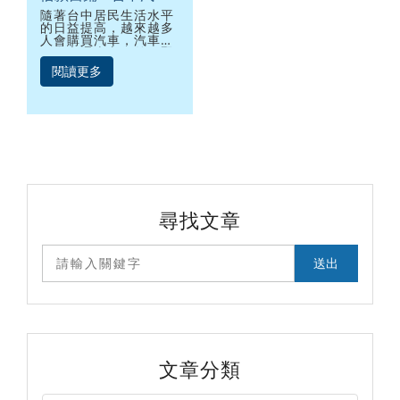
借款利息流程為何？
隨著台中居民生活水平
的日益提高，越來越多
人會購買汽車，汽車除
了在交通上方便外，緊
急時還能到合法台中當
閱讀更多
鋪做汽車借款，籌措資
金使用，然而，如何找
一家台中合法借款當
鋪？台中汽車借款利息
流程為何？這些問題一
定是許多人在台中借錢
時的疑惑，就讓永奇來
為您解答吧！
尋找文章
文章分類