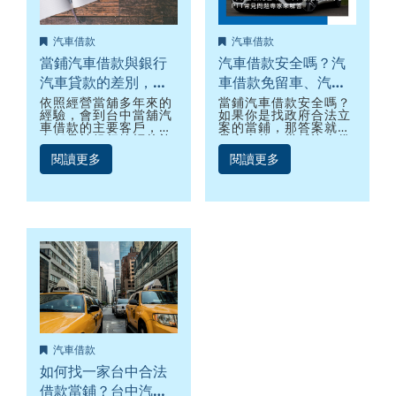
汽車借款
汽車借款
當鋪汽車借款與銀行
汽車借款安全嗎？汽
汽車貸款的差別，我
車借款免留車、汽車
應該用汽車借錢嗎？
借錢額度利息PTT常見
依照經營當舖多年來的
當鋪汽車借款安全嗎？
經驗，會到台中當舖汽
如果你是找政府合法立
問題專家來解答
車借款的主要客戶，大
案的當鋪，那答案就會
多都是被銀行婉拒的族
是安全的！當鋪汽車借
群，因為無法利用個人
款流程簡便條件簡單，
閱讀更多
閱讀更多
信用，由汽車貸款借到
是現今社會既快速的借
預想中的金額，所以會
錢周轉方式。時下汽車
到當鋪汽車借款，用汽
當鋪這麼多，當舖汽車
車貸款，讓自己依賴的
借款條件流程也大同小
交通工具，在有急需
異，基本上只要年滿18
時，為自己謀得一筆急
歲且名下有汽車即可辦
用金，作為周轉使用。
理汽車借款，甚至是汽
車借款免留車。
汽車借款
如何找一家台中合法
借款當鋪？台中汽車