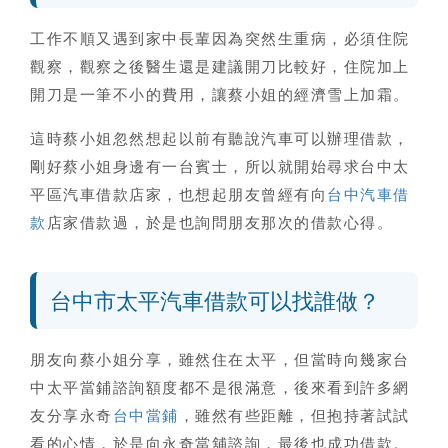
工作不順又遇到家中長輩因為突然生重病，必須住院
觀察，觀察之後醫生還是建議開刀比較好，住院加上
開刀是一筆不小的費用，讓蔡小姐的經濟雪上加霜。
這時蔡小姐忽然想起以前有聽說汽車可以辦理借款，
剛好蔡小姐身邊有一台賓士，所以就開始尋求
台中太
平區汽車借款
店家，也想起朋友曾經有向
台中汽車借
款
店家借款過，於是也詢問朋友那次的借款心得。
台中市太平汽車借款可以找誰做？
朋友向蔡小姐分享，雖然住在太平，但當時向幾家
台
中太平當鋪
諮詢額度都不是很滿意，後來看到許多網
友分享永奇
台中當鋪
，雖然有些距離，但抱持著試試
看的心情，於是向永奇當舖諮詢，最後也成功借款。