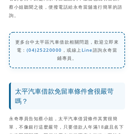
蔡小姐聽聞之後，便撥電話給永奇當舖進行簡單的諮
詢。
更多台中太平區汽車借款相關問題，歡迎立即來
電：
(04)25220000
，或線上
Line
諮詢永奇當
鋪專員。
太平汽車借款免留車條件會很嚴苛
嗎？
永奇專員告知蔡小姐，
太平汽車借貸條件
其實很簡
單，不像銀行這麼嚴苛，只要借款人年滿18歲且名下