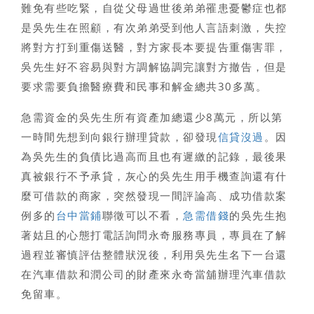
難免有些吃緊，自從父母過世後弟弟罹患憂鬱症也都
是吳先生在照顧，有次弟弟受到他人言語刺激，失控
將對方打到重傷送醫，對方家長本要提告重傷害罪，
吳先生好不容易與對方調解協調完讓對方撤告，但是
要求需要負擔醫療費和民事和解金總共30多萬。
急需資金的吳先生所有資產加總還少8萬元，所以第
一時間先想到向銀行辦理貸款，卻發現
信貸沒過
。因
為吳先生的負債比過高而且也有遲繳的記錄，最後果
真被銀行不予承貸，灰心的吳先生用手機查詢還有什
麼可借款的商家，突然發現一間評論高、成功借款案
例多的
台中當鋪
聯徵可以不看，
急需借錢
的吳先生抱
著姑且的心態打電話詢問永奇服務專員，專員在了解
過程並審慎評估整體狀況後，利用吳先生名下一台還
在汽車借款和潤公司的財產來永奇當舖辦理
汽車借款
免留車
。