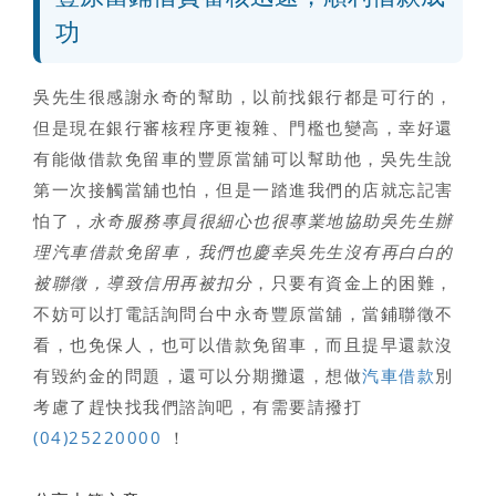
功
吳先生很感謝永奇的幫助，以前找銀行都是可行的，
但是現在銀行審核程序更複雜、門檻也變高，幸好還
有能做借款免留車的豐原當舖可以幫助他，吳先生說
第一次接觸當舖也怕，但是一踏進我們的店就忘記害
怕了，
永奇服務專員很細心也很專業地協助吳先生辦
理汽車借款免留車，我們也慶幸吳先生沒有再白白的
被聯徵，導致信用再被扣分
，只要有資金上的困難，
不妨可以打電話詢問台中永奇豐原當舖，
當鋪聯徵不
看，也免保人，也可以借款免留車
，而且提早還款沒
有毀約金的問題，還可以分期攤還，想做
汽車借款
別
考慮了趕快找我們諮詢吧，有需要請撥打
(04)25220000
！