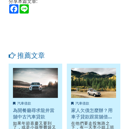
分享本篇文章:
Facebook
Line
推薦文章
汽車借款
汽車借款
為開餐廳尋求龍井當
家人欠債怎麼辦？用
舖中古汽車貸款
車子貸款跟當舖借錢
案例分享
如果年節喜慶又要到
在他們要走投無路之
了，或是小孩學費袋又
下，有一天李小姐上班