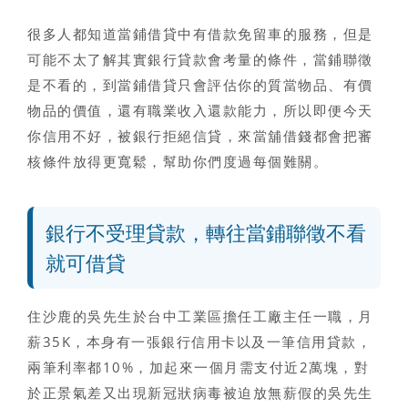
很多人都知道
當鋪借貸中有借款免留車的服務
，但是
可能不太了解
其實銀行貸款會考量的條件，當鋪聯徵
是不看的
，到當鋪借貸只會評估你的質當物品、有價
物品的價值，還有職業收入還款能力，所以即便今天
你信用不好，被銀行拒絕信貸，來當舖借錢都會把審
核條件放得更寬鬆，幫助你們度過每個難關。
銀行不受理貸款，轉往當鋪聯徵不看
就可借貸
住沙鹿的吳先生於台中工業區擔任工廠主任一職，月
薪35K，本身有一張銀行信用卡以及一筆信用貸款，
兩筆利率都10%，加起來一個月需支付近2萬塊，對
於正景氣差又出現新冠狀病毒被迫放無薪假的吳先生