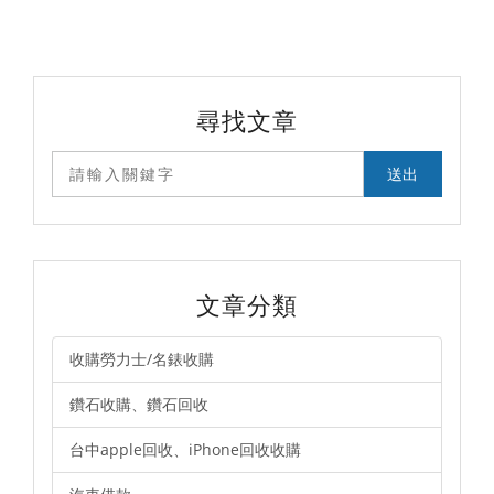
能不能當鋪借錢。李先
也更有彈性。薪水收入
生在電話裡頭就說明一
未達半年，想辦信貸審
切來龍去脈後，永奇服
核沒過劉小姐是自營煙
務專員才徹底的了解李
火商行的負責人，在台
先生的原因始末，跟李
中清水區開業僅有幾個
先生說目前的狀況要在
月，公司近期因需週轉
銀行使用...
金約15萬，便開始著手
詢問信貸審核...
尋找文章
文章分類
收購勞力士/名錶收購
鑽石收購、鑽石回收
台中apple回收、iPhone回收收購