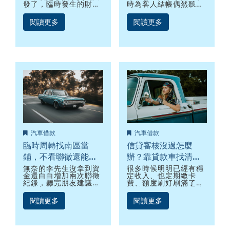
發了，臨時發生的財務
時為客人結帳偶然聽到
問題，歡迎尋找龍井當
客人談到台中跟當鋪借
鋪進行評估，我們由各
錢可以選擇貸款車借款
閱讀更多
閱讀更多
種方案包含中古汽車貸
的方案，還不斷讚美當
款、汽車貸款免留車方
鋪汽車借款之專業又有
案應有盡有，任何財務
效率，李小姐與客人要
問題歡迎諮詢龍井當
了電話後隨即洽電給永
舖。一位台中蔡小姐的
奇服務專員做諮詢，在
先生在各大飯店擔任專
永奇服務專員評估了解
業主廚，每天都需要早
整體狀況後，建議李小
出晚歸十分辛苦，但就
姐用她剛買不到一年的
在今年一月初，飯店經
貸款車借錢，是一台還
理發佈了精簡人力通
在銀行繳車貸的休旅
知...
車。
汽車借款
汽車借款
臨時周轉找南區當
信貸審核沒過怎麼
鋪，不看聯徵還能用
辦？靠貸款車找清水
中古車借款
當舖借錢案例
無奈的李先生沒拿到資
很多時候明明已經有穩
金還白白增加兩次聯徵
定收入、也定期繳卡
紀錄，聽完朋友建議後
費、額度刷好刷滿了，
就立刻找南區當鋪有沒
為什還是會發生辦理信
有可以借款的，剛好發
貸審核沒過的狀況呢？
閱讀更多
閱讀更多
現台中當鋪的評價不
如果信貸審核沒過怎麼
錯，李先生想想還是抱
辦？其實你可以選擇到
著姑且的心態在打電話
當舖用貸款車借錢，不
詢問看看永奇豐原當舖
僅可以快速放款，還款