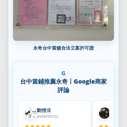
永奇台中當舖合法立案許可證
G
台中當鋪推薦永奇丨Google商家
評論
劉愷泫
張宸睿
2026/05/22
3週前
★★★★★
★★★★★