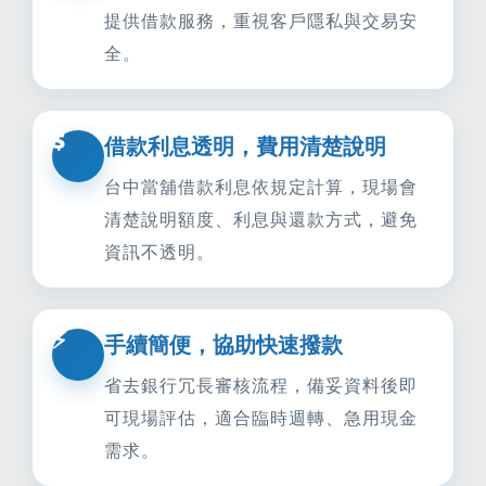
提供借款服務，重視客戶隱私與交易安
全。
借款利息透明，費用清楚說明
台中當舖借款利息依規定計算，現場會
清楚說明額度、利息與還款方式，避免
資訊不透明。
手續簡便，協助快速撥款
省去銀行冗長審核流程，備妥資料後即
可現場評估，適合臨時週轉、急用現金
需求。