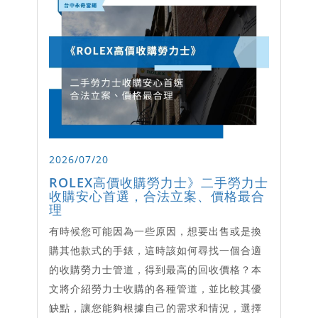
2026/07/20
ROLEX高價收購勞力士》二手勞力士
收購安心首選，合法立案、價格最合
理
有時候您可能因為一些原因，想要出售或是換
購其他款式的手錶，這時該如何尋找一個合適
的收購勞力士管道，得到最高的回收價格？本
文將介紹勞力士收購的各種管道，並比較其優
缺點，讓您能夠根據自己的需求和情況，選擇