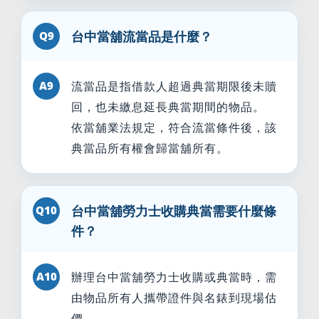
台中當舖流當品是什麼？
Q9
流當品是指借款人超過典當期限後未贖
A9
回，也未繳息延長典當期間的物品。
依當舖業法規定，符合流當條件後，該
典當品所有權會歸當舖所有。
台中當舖勞力士收購典當需要什麼條
Q10
件？
辦理台中當舖勞力士收購或典當時，需
A10
由物品所有人攜帶證件與名錶到現場估
價。