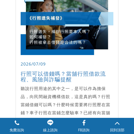
2026/07/09
行照可以借錢嗎？當舖行照借款流
程、風險與詐騙提醒
聽說行照用途的其中之一，是可以作為擔保
品，向民間融資機構借款，這是真的嗎？行照
當鋪借錢可以嗎？什麼時候需要將行照壓在當
鋪？車子行照在當鋪怎麼驗車？已經有向當舖
借款過，是否可以補辦行照後再到別家當鋪辦
理行照借款？補辦行照當鋪會知道嗎？別緊
免費洽詢
線上諮詢
FB諮詢
回到頂部