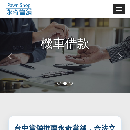
永奇台中當鋪(舖)
切
換
選
單
借款迅速，滿
機車借款
黃金收購
意再借
1
2
3
台中當舖推薦永奇當舖，合法立