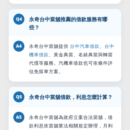
永奇台中當舖推薦的借款服務有哪
Q4
些？
永奇台中當舖提供
台中汽車借款
、
台中
A4
機車借款
、黃金典當、名錶典當與轉當
代償等服務。汽機車借款也可依條件評
估免留車方案。
永奇台中當舖借款，利息怎麼計算？
Q5
永奇台中當舖為政府立案合法當舖，借
A5
款利息依當舖業法相關規定辦理，月利