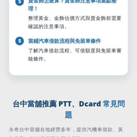
賣金飾怎麼算？賣金飾注意事項重點整
理！
整理黃金、金飾估價方式與賣金飾前需要
確認的注意事項。
當鋪汽車借款流程與免留車條件
了解汽車借款流程、可借額度與免留車審
核條件。
台中當舖推薦 PTT、Dcard
常見問
題
永奇台中當舖在地經營多年，提供汽機車借款、黃