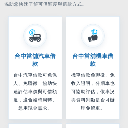
協助您快速了解可借額度與還款方式。
台中當舖汽車借
台中當舖機車借
款
款
台中汽車借款可免保
機車借款免聯徵、免
人、免聯徵，協助快
收入證明，分期車也
速評估車價與可借額
可協助評估，依車況
度，適合臨時周轉、
與資料判斷是否可辦
急用現金需求。
理免留車。