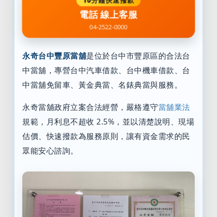
10分鐘快速撥款
電話 線上客服
04-2522-0000
永奇台中豐原當舖
是位於台中市豐原區的合法台
中當舖，專營台中汽車借款、台中機車借款、台
中當舖免留車、黃金典當、名錶典當與服務。
永奇當舖政府立案合法經營，嚴格遵守
當舖業法
規範，月利息不超收 2.5%，並以清楚說明、現場
估價、快速撥款為服務原則，讓有資金需求的民
眾能安心諮詢。