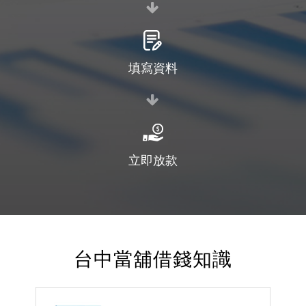
填寫資料
立即放款
台中當舖借錢知識