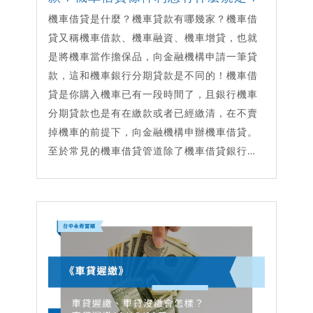
機車借貸是什麼？機車貸款有哪幾家？機車借
貸又稱機車借款、機車融資、機車增貸，也就
是將機車當作擔保品，向金融機構申請一筆貸
款，這和機車銀行分期貸款是不同的！機車借
貸是你購入機車已有一段時間了，且銀行機車
分期貸款也是有在繳款或者已經繳清，在不賣
掉機車的前提下，向金融機構申辦機車借貸。
至於常見的機車借貸管道除了機車借貸銀行…