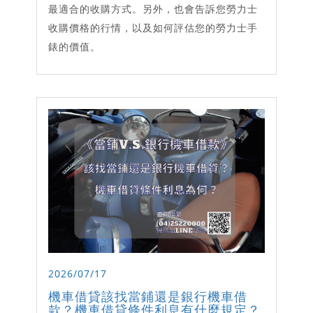
最適合的收購方式。另外，也會告訴您勞力士
收購價格的行情，以及如何評估您的勞力士手
錶的價值。
2026/07/17
機車借貸該找當鋪還是銀行機車借
款？機車借貸條件利息有什麼規定？