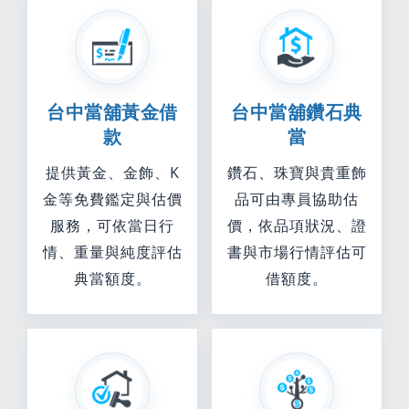
台中當舖黃金借
台中當舖鑽石典
款
當
提供黃金、金飾、K
鑽石、珠寶與貴重飾
金等免費鑑定與估價
品可由專員協助估
服務，可依當日行
價，依品項狀況、證
情、重量與純度評估
書與市場行情評估可
典當額度。
借額度。